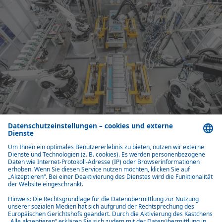
Fit für die Zukunft
Webasto ist ein Technologieunternehmen mit langer Tradition, großer
Begeisterung für Innovationen und entwickelt sich kontinuierlich
weiter. Webasto hat sich erfolgreich im Bereich der Elektromobilität
etabliert, damit gehen auch veränderte Anforderungen an die
Produktion einher. So sind z.B. Batterien sicherheitskritische Produkte,
die über die gesamte Wertschöpfungskette hinweg rückverfolgbar sein
müssen. Aber auch neue Fertigungstechnologien, die Digitalisierung,
ein gestiegenes Bewusstsein für Umwelt und Nachhaltigkeit sowie