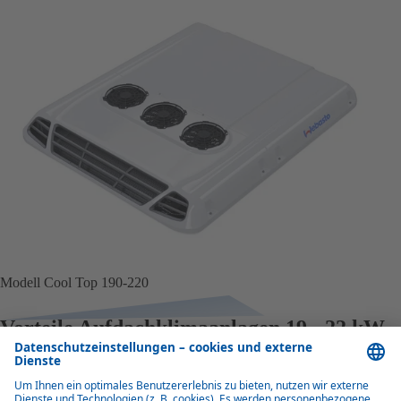
Modell Cool Top 190-220
Vorteile Aufdachklimaanlagen 19 - 22 kW