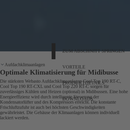
ZUM ABSCHNITT SPRINGEN
Aufdachklimaanlagen
VORTEILE
Optimale Klimatisierung für Midibusse
Die stärksten Webasto Aufdachklimaanlagen Cool Top 190 RT-C,
PRODUKTDETAILS
Cool Top 190 RT-CXL und Cool Top 220 RT-C sorgen für
zuverlässiges Kühlen und Heizen (optional) in Midibussen. Eine hohe
Energieeffizienz wird durch intelligente Steuerung der
DOWNLOADS
Kondensatorlüfter und des Kompressors erreicht. Die konstante
Frischluftzufuhr ist auch bei höchsten Geschwindigkeiten
gewährleistet. Die Gehäuse der Klimaanlagen können individuell
lackiert werden.