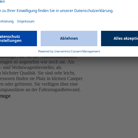
ür effiziente, leise Klimaanlagen für Wohnmobile bis 10 m, 2–3,6 
hrzeuge
nologie, die für die Automobilindustrie
zeugen so angenehm wie noch nie. Als
- und Wohnwagenhersteller, als
öchster Qualität. Sie sind sehr leicht,
essoren finden sie Platz in kleinen Camper
oder gefrieren. Sie verfügen über eine
ftungsauslässe an der Fahrzeugaußenwand.
euge