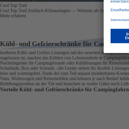
Cool Top Trail
Cool Top Trail Aufdach-Klimaanlagen — Webasto als Systempartner f
Mehr erfahren
Kühl- und Gefrierschränke für Campingfa
Isotherm Kühl- und Gefrier-Lösungen mit der neuesten Kompressortech
zugelassen ist, machen das Kühlen von Lebensmitteln in Campingfahr
Nachrüstgeräte für Campingfreunde oder Kühllösungen für Reisemobil
Schublade, Box oder Schrank - die Geräte stehen für flexible Lösungen h
leise und wartungsfrei. Dank der zum Teil separat montierbaren Kompr
Vans, Wohnwagen und Reisemobilen und können je nach Bedarf kühlen 
Belüftungsposition an der Tür und brauchen so weder Gitter noch Lü
Vorteile Kühl- und Gefrierschränke für Campingfahrz