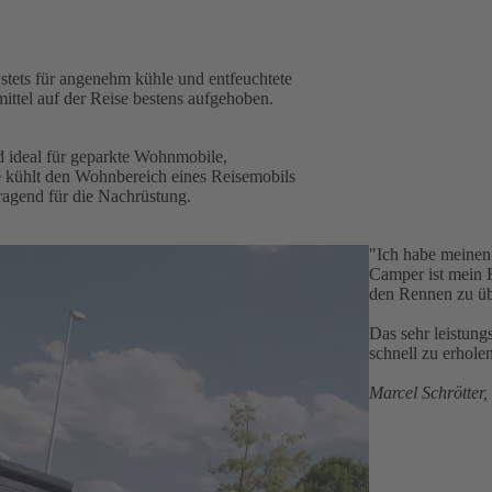
ets für angenehm kühle und entfeuchtete
ttel auf der Reise bestens aufgehoben.
 ideal für geparkte Wohnmobile,
kühlt den Wohnbereich eines Reisemobils
ragend für die Nachrüstung.
"Ich habe meinen
Camper ist mein F
den Rennen zu üb
Das sehr leistung
schnell zu erhole
Marcel Schrötter