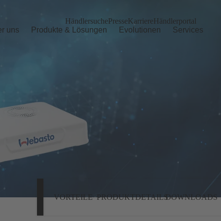
Händlersuche
Presse
Karriere
Händlerportal
r uns
Produkte & Lösungen
Evolutionen
Services
VORTEILE
PRODUKTDETAILS
DOWNLOADS