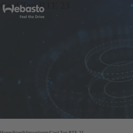
Cool Top RTE 23
Home
Standklimaanlagen
Cool Top RTE 23