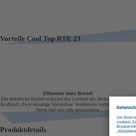
Vorteile Cool Top RTE 23
Effizienter leiser Betrieb
Der elektrische Betrieb reduziert den Leerlauf des Motors und spart so
Kraftstoff. Zwei neuartige bürstenlose Ventilatoren verbrauchen wenig
Strom und sind sehr geräuscharm.
Produktdetails