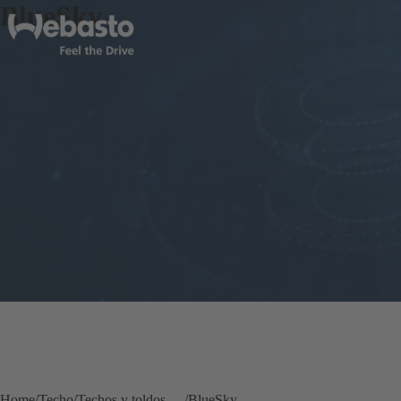
BlueSky
Home
Techo
Techos y toldos náuticos
BlueSky