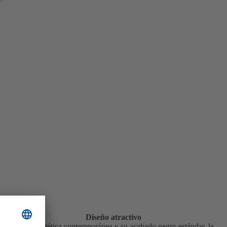
Diseño atractivo
Con su estética contemporánea y su acabado negro estándar, la