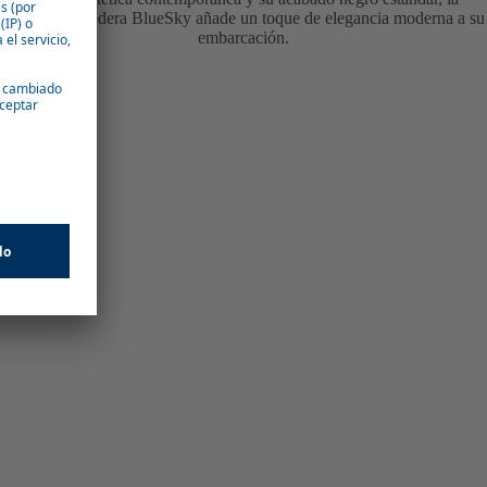
escotilla corredera BlueSky añade un toque de elegancia moderna a su
embarcación.