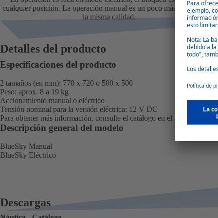
cualquier posición. La operación manual es un poco más rentable con
la misma calidad.
Detalles del producto
Especificaciones del producto
2 tamaños (en mm): 770 x 720 o 500 x 500
Peso: aprox. 8 a 19 kg
Accionamiento manual o eléctrico
Tensión nominal para la versión eléctrica: 12 V DC
Para obtener más información, consulte el catálogo en el área de
descar
Descripción general del modelo
BlueSky Manual
BlueSky Eléctrico
Descargas
Náutica - Catálogo