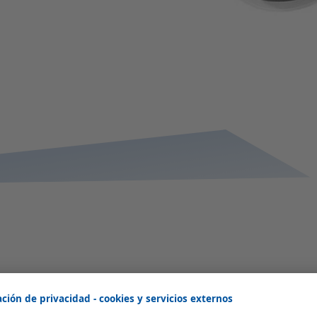
Acrílico o vidrio
El panel acrílico doble es ligeramente más ligero y está ligeramente