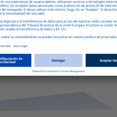
mejor aislado que la versión de vidrio teñido de gris.
gas
.