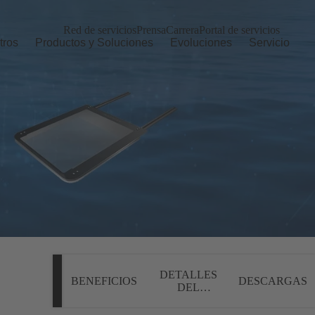
Red de servicios
Prensa
Carrera
Portal de servicios
tros
Productos y Soluciones
Evoluciones
Servicio
DETALLES
BENEFICIOS
DESCARGAS
DEL
PRODUCTO