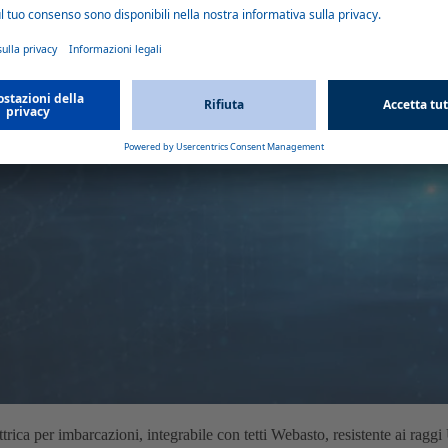
rica per imbarcazioni, integrabile con tetti Webasto, resistente ai rag