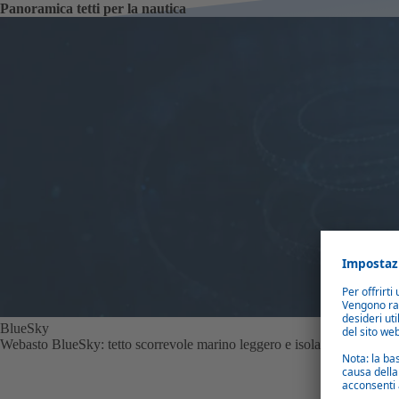
Panoramica tetti per la nautica
BlueSky
Webasto BlueSky: tetto scorrevole marino leggero e isolante per piccole