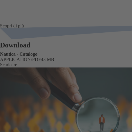
Scopri di più
Download
Nautica - Catalogo
FORMATO
APPLICATION/PDF
Dimensione
43 MB
Scaricare