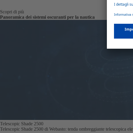
Scopri di più
Panoramica dei sistemi oscuranti per la nautica
Telescopic Shade 2500
Telescopic Shade 2500 di Webasto: tenda ombreggiante telescopica elett