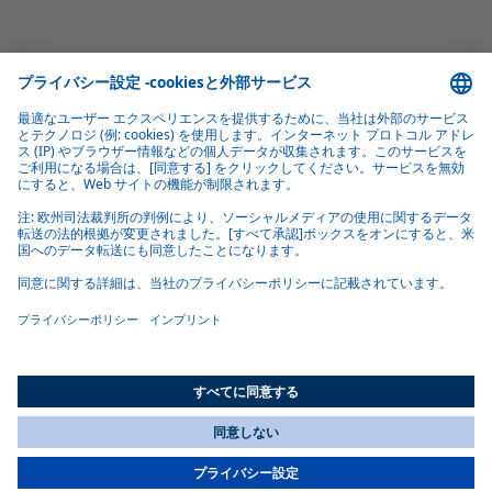
エネルギー効率の最適化
BlueCool S-Seriesユニットは、その低消費電力が印象的で、コ
スト効率が高く、環境に優しい冷却を保証します。
静かで安定した動作
アプライアンスは非常に静かに動作し、必要に応じてオプシ
ョンの振動吸収材とソフトスタートアクセサリにより快適性
が向上します。
All Countries
You are currently on our website for
Japan
. To view your local
information, please visit our website for
America
.