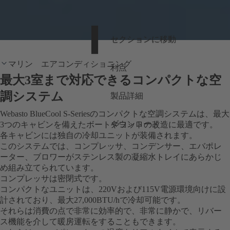
セクションに移動
マリン エアコンディショニング
利点
最大3室まで対応できるコンパクトな空
調システム
製品詳細
Webasto BlueCool S-Seriesのコンパクトな空調システムは、最大
ダウンロード
3つのキャビンを備えたボートやヨットの改造に最適です。
各キャビンには独自の冷却ユニットが装備されます。
このシステムでは、コンプレッサ、コンデンサー、エバポレ
ーター、ブロワーがステンレス製の凝縮水トレイにあらかじ
め組み立てられています。
コンプレッサは密閉式です。
コンパクトなユニットは、220Vおよび115V電源環境向けに設
計されており、最大27,000BTU/hで冷却可能です。
それらは消費の点で非常に効率的で、非常に静かで、リバー
ス機能を介して暖房運転をすることもできます。