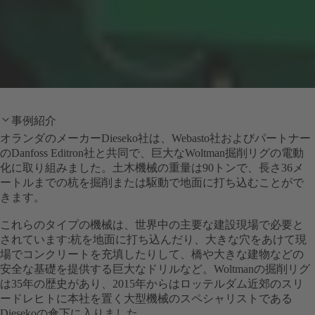
事例紹介
オランダのメーカーDieseko社は、Webasto社およびパートナー
のDanfoss Editron社と共同で、巨大なWoltman掘削リグの電動
化に取り組みました。土木機械の重量は90トンで、長さ36メ
ートルまでの杭を掘削または駆動で地面に打ち込むことがで
きます。
これらのタイプの機械は、世界中の主要な建設現場で必要と
されています:杭を地面に打ち込んだり、大きな穴をあけて現
場でコンクリートを充填したりして、橋や大きな建物などの
安全な基礎を提供する巨大なドリルなど。Woltmanの掘削リグ
は35年の歴史があり、2015年からはロッテルダム近郊のスリ
ードレヒトに本社を置く大型機械のスペシャリストである
Diesekoの傘下に入りました。