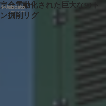
完全電動化された巨大な90ト
ン掘削リグ