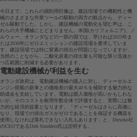
今日まで、これらの掘削用巨像は、建設現場での機動性と機
械のさまざまな作業ツールの駆動の両方の観点から、ディー
ゼル駆動でした。しかし、建設機械の電動化を望む声は、こ
れらの大手機械にとどまりません。米国(カリフォルニア)、ノ
ルウェー、オランダなどの一部の国では、早ければ2025年ま
たは2030年にゼロエミッションの建設現場を要求していま
す。建設現場では特に窒素の排出が問題になっていますが、
当然のことながら、二酸化炭素の排出量も可能な限り迅速か
つ広範囲に削減する必要があります。
電動建設機械が利益を生む
オランダ政府は、電動建設機械の購入に対し、ディーゼルエ
ンジン搭載の新車との価格差の最大40％を補助する魅力的な
助成金を支給しています。電動は購入価格が高いかもしれな
いが、そのコストを耐用年数全体で評価すると、実際には魅
力的な経済的提案となります。
「ディーゼルはさらに高価に
なり、現場での排出ガスがゼロであることを保証する機器を
使用しなければ落札できない入札もあります」と、
Dieseko社
のCEOであるDirk Smulders氏は説明する。