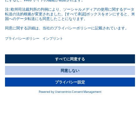
パートナー選びにおける質の高さ
Diesekoは、選ばれた電化プロジェクトの サプライヤーに高い
基準を設定しました。電気モーターはDanfoss Editronから、バ
ッテリーソリューションはWebastoから供給されます。
All Countries
You are currently on our website for
Japan
. To view your local
「Webastoはパートナーとして私たちに感銘を与え てくれまし
information, please visit our website for
America
.
た。第一に、同社のバッテリーパックは非常に安全で 頑丈で
あるため(当社の 掘削リグは常に振動を発生させるため、これ
は特に重要です)、第二に、バッテリーと運転室の熱 管理ソリ
ューションが非常によく実現 されています」と Smulders氏は
説明します。
「当社の機械 とそのオペレーターは、建設現場で安全かつ確
実に 作業できなければなりません。そのため、パートナーに