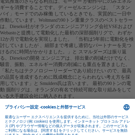
電気推進のさらなる利点は、モーター が動作中にのみエネル
ギーを消費することです。ディーゼルエンジンは、「スタン
バイ」モードでのみ稼働 しているときでも、実質的に一日中
作動しています。Woltmanの90トン重量クラスのベストセラー
は、Dieseko社がオランダ のエンジニアリング会社VSEおよび
Webastoと提携して電動化した最初の深部掘削リグで、わずか
12か月で電動化を実現しました。
「当初は5年前に電動化を検
討していましたが 、細部まで考慮し適切なパートナーを見つ
けるのに時間がかかりました。」と
スマルダーズは振り返
る。Diesekoの開発 エンジニアは、排出量の削減だけでなく、
騒音、振動、エネルギー消費の削減にも重点を置きました。
「私たちはテクノロジーリーダーであり続けたい ので、最高
の品質を達成するために既成概念にとらわれない考え方を採
用しています」と
Smulders氏は言います。 最初の90トンの電
動 掘削リグは、オランダの有名で持続可能な取り組みをして
いる大手建設会社に納入されます。