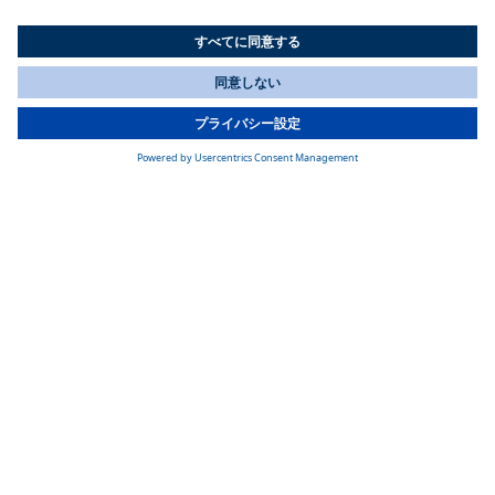
Webastoがボートの屋根にも適用する高い品質基準を満たして
います。
All Countries
You are currently on our website for
Japan
. To view your local
information, please visit our website for
America
.
防水シーリング
精密に設計された60シリーズの船舶用屋根は、安全性と耐久
性を高めるための防水シーリングを保証します。
製品詳細
製品仕様
カスタマイズオプションと技術仕様については、
ダウンロー
ドエリア
のカタログを参照してください。
モデルの概要
クロスビームなしのルーフ