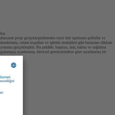
akış
llanarak proje gerçekleştirilmeden önce bile optimum şeffaflık ve
andırması, ortam koşulları ve işletim stratejileri gibi hususları dikkate
syonunu gerçekleştirir. Bu şekilde, batarya, araç ısıtma ve soğutma
ygulamaya uyarlanmış, bireysel gereksinimlere göre uyarlanmış bir