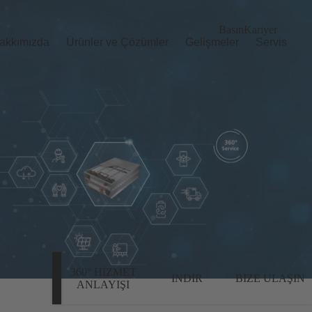
Basın
Kariyer
akkımızda
Ürünler ve Çözümler
Gelişmeler
Servis
360° HIZMET
INDIR
BIZE ULAŞIN
ANLAYIŞI