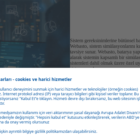
Sistem gereksinimlerine bütünsel b
Webasto, sistem simülasyonlarını ku
tavsiye sunar. Webasto, batarya yapıl
alarak sistemin kapsamlı bir simüla
sistemleri dahil olmak üzere özel u
sistem sunulur.