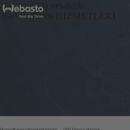
Her yönüyle ortaklık:
360° SERVİS HİZMETLERİ
Home
Batarya
Standartlaştırılmış Batarya & Termo Yönetim
360 Derece Hizmet