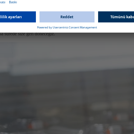
estek olabileceği hakkında daha fazla bilgi
sa sürede size geri döneceğiz.