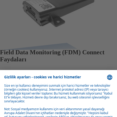
Field Data Monitoring (FDM) Connect
Faydaları
Kablosuz güncellemeler (OTA)
Webasto, batarya yazılımını uzaktan hızlı ve kolay bir şekilde
güncelleyebilir veya yükseltebilir.