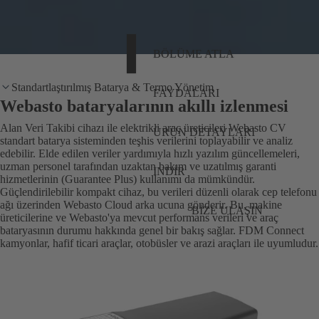
BÖLÜME ATLA
Standartlaştırılmış Batarya & Termo Yönetim
FAYDALARI
Webasto bataryalarının akıllı izlenmesi
Alan Veri Takibi cihazı ile elektrikli araç üreticileri Webasto CV
ÜRÜN DETAYLARI
standart batarya sisteminden teşhis verilerini toplayabilir ve analiz
edebilir. Elde edilen veriler yardımıyla hızlı yazılım güncellemeleri,
uzman personel tarafından uzaktan bakım ve uzatılmış garanti
INDIR
hizmetlerinin (Guarantee Plus) kullanımı da mümkündür.
Güçlendirilebilir kompakt cihaz, bu verileri düzenli olarak cep telefonu
ağı üzerinden Webasto Cloud arka ucuna gönderir. Bu, makine
BIZE ULAŞIN
üreticilerine ve Webasto'ya mevcut performans verileri ve araç
bataryasının durumu hakkında genel bir bakış sağlar. FDM Connect
kamyonlar, hafif ticari araçlar, otobüsler ve arazi araçları ile uyumludur.