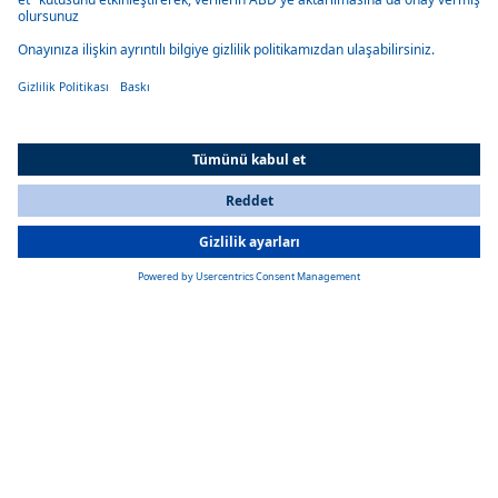
Sorun giderme ve bakım
Uzaktan teşhis fonksiyonu sayesinde, meydana gelen arızalar uzaktan
hızlı bir şekilde düzeltilebilir. Bakım uzaktan da gerçekleştirilebilir.
All Countries
You are currently on our website for
Turkey
. To view your local
information, please visit our website for
America
.
Maliyetlerde azalma
Pahalı araçlar ve yerinde ziyaretler artık gerekli değildir, bu da hızlı
yanıt süreleri ve önemli ölçüde maliyet tasarrufu sağlar.