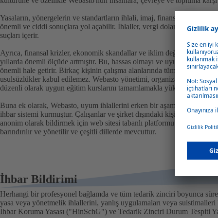
kültürüne ve özellikle Webasto'nun insanlara, çevreye ve topluma karş
Yasaların, yönergelerin ve standartların ihlali, imaj, finans ve iş ortaklık
önemli ve ciddi sonuçlara yol açabilir. İhlaller, vergi dolandırıcılığı, rü
suçları içerir.
Ayrıca, finansal krizler, ekonomik skandallar ve iklim değişikliği nedeniy
yıllarda önemli ölçüde artmıştır. Bu, hassas olmayı ve uyum ihlali dur
önemli hale getirir. Birkaç kişinin çalışma alanlarında tüm şirketin zara
usulsüzlükler kabul edilemez. Webasto yönetimi, organizasyon içinde 
düzenli olarak uygun eğitim kurslarını tamamlamakla yükümlüdür.
Buna ek olarak, Webasto, uyum ihlallerini erken bir aşamada tespit etm
ihbar sistemi kurmuştur. Çalışanlar ve şirket dışındaki kişiler, gerçek 
anonim olarak bildirmek için web sitesi tabanlı platformu kullanabilir. Si
barındırılır ve yönetilir ve çeşitli dillerde mevcuttur.
İhbar Bildirimi
Herhangi bir profesyonel bağlamda ve tüm tedarik zinciri boyunca sürekl
yasa veya yönetmelik ihlallerini, yanlış uygulamaları veya suistimalleri 
İhbar Koruma Yasası ("HinSchG") ve Tedarik Zinciri Durum Tespiti Y