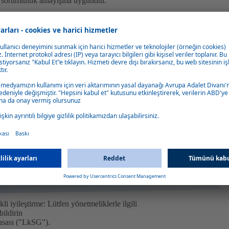
ı sorumluluk anlayışına uygundur.
ları açısından diğerlerinin yanı sıra hızla
şvet, ayrımcılık veya veri koruma ihlali gibi
le, şirketler için yasal gereklilikler son
umlarını yakından takip etmeyi daha da
rına olacak şekilde suistimal ve
uyumluluğa büyük önem verir. Çalışanlar
ek ve bunlara karşı önlem almak için bir
veya olası uyumsuzluk durumlarını gizli ve
stem, harici bir servis sağlayıcı tarafından
i iyileştirme: Lütfen yönetmeliklerle ilgili
bildirin
asası ("LkSG").