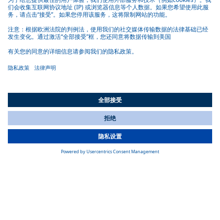
BlueCool V-PRO系列
Webasto BlueCool V‑PRO 系列模块化变频冷水机组，
60/90/130/180 kBTU/h 单元可并联至6台，最高组合制冷
1,000,000 BTU/h（293 kW），配备变速涡旋压缩机、ECO 节能
模式、海水与冷却水流量监测，专为中型船舶到超级游艇及商
用船舶的可靠系统级热管理设计
了解详情
船用空调系统的配件和控制元件
All Countries
You are currently on our website for
China
. To view your local
information, please visit our website for
America
.
BlueCool Connect
Webasto BlueCool Connect 提供由车载连接控制盒与 iOS/Android
应用构成的船舶空调远程监控与控制系统，支持全球远程访