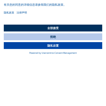
All Countries
You are currently on our website for
China
. To view your local
information, please visit our website for
America
.