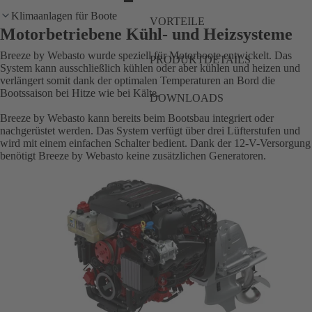
Klimaanlagen für Boote
VORTEILE
Motorbetriebene Kühl- und Heizsysteme
Breeze by Webasto wurde speziell für Motorboote entwickelt. Das
PRODUKTDETAILS
System kann ausschließlich kühlen oder aber kühlen und heizen und
verlängert somit dank der optimalen Temperaturen an Bord die
Bootssaison bei Hitze wie bei Kälte.
DOWNLOADS
Breeze by Webasto kann bereits beim Bootsbau integriert oder
nachgerüstet werden. Das System verfügt über drei Lüfterstufen und
wird mit einem einfachen Schalter bedient. Dank der 12-V-Versorgung
benötigt Breeze by Webasto keine zusätzlichen Generatoren.