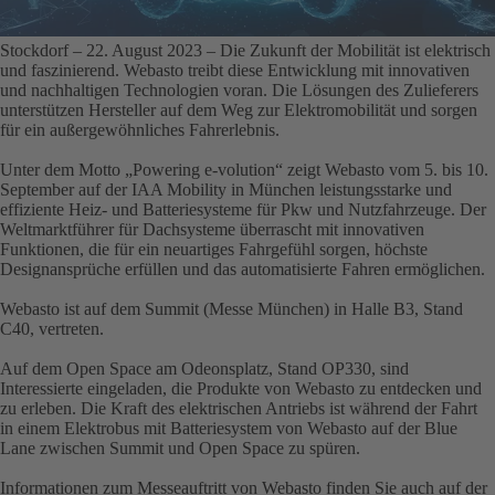
Stockdorf – 22. August 2023
– Die Zukunft der Mobilität ist elektrisch
und faszinierend. Webasto treibt diese Entwicklung mit
innovativen
und nachhaltigen Technologien
voran. Die Lösungen des Zulieferers
unterstützen Hersteller auf dem Weg zur Elektromobilität und sorgen
für ein außergewöhnliches Fahrerlebnis.
Unter dem Motto „
Powering e-volution
“ zeigt Webasto vom
5. bis 10.
September
auf der IAA Mobility in München leistungsstarke und
effiziente Heiz- und Batteriesysteme für Pkw und Nutzfahrzeuge. Der
Weltmarktführer für Dachsysteme überrascht mit innovativen
Funktionen, die für ein neuartiges Fahrgefühl sorgen, höchste
Designansprüche erfüllen und das automatisierte Fahren ermöglichen.
Webasto ist auf dem
Summit
(Messe München) in
Halle B3, Stand
C40, vertreten.
Auf dem
Open Space am Odeonsplatz, Stand OP330
, sind
Interessierte eingeladen, die Produkte von Webasto zu entdecken und
zu erleben. Die Kraft des elektrischen Antriebs ist während der Fahrt
in einem Elektrobus mit Batteriesystem von Webasto auf der
Blue
Lane
zwischen Summit und Open Space zu spüren.
Informationen zum Messeauftritt von Webasto finden Sie auch auf der