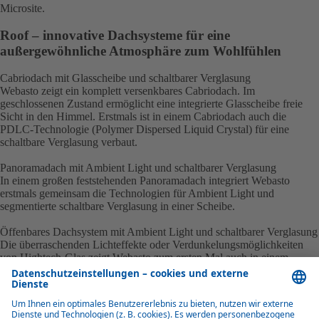
Microsite.
Roof – innovative Dachsysteme für eine
außergewöhnliche Atmosphäre zum Wohlfühlen
Cabriodach mit Glasscheibe und schaltbarer Verglasung
Webasto zeigt ein komplett versenkbares Cabriodach. Im
geschlossenen Zustand ermöglicht eine integrierte Glasscheibe freie
Sicht in den Himmel. Erstmals ist in einem Cabriodach auch die
PDLC-Technologie (Polymer Dispersed Liquid Crystal) für eine
schaltbare Verglasung verbaut.
Panoramadach mit Ambient Light und schaltbarer Verglasung
In einem großen feststehenden Panoramadach integriert Webasto
erstmals gemeinsam die Technologien für Ambient Light und
segmentierte schaltbare Verglasung in einer Scheibe.
Öffenbares Dachsystem mit Ambient Light und schaltbarer Verglasung
Die überraschenden Lichteffekte oder Verdunkelungsmöglichkeiten
von Hightech-Glas zeigt Webasto zum ersten Mal auch in einem
öffenbaren Dachsystem.
Größtes öffenbares Solardach der Welt
Webasto integriert moderne Solarzellen in das Glas eines großen