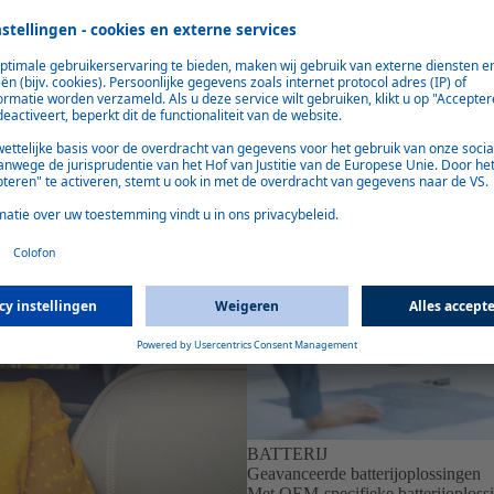
BATTERIJ
Geavanceerde batterijoplossingen
Met OEM-specifieke batterijoplossi