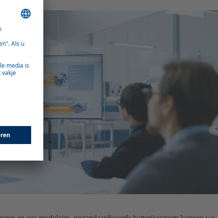
ngen en ons modulaire, gestandaardiseerde batterijsysteem kunnen we