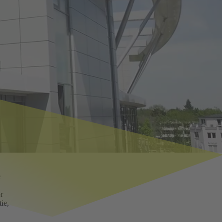
e
r
ie,