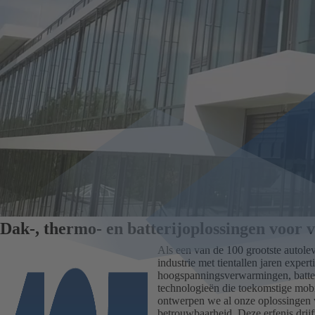
Dak-, thermo- en batterijoplossingen voor 
Als een van de 100 grootste autolev
industrie met tientallen jaren exper
hoogspanningsverwarmingen, batter
technologieën die toekomstige mobi
ontwerpen we al onze oplossingen v
betrouwbaarheid. Deze erfenis drijf