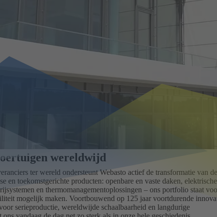
voertuigen wereldwijd
eranciers ter wereld ondersteunt Webasto actief de transformatie van d
tise en toekomstgerichte producten: openbare en vaste daken, elektrische
ijsystemen en thermomanagementoplossingen – ons portfolio staat voo
liteit mogelijk maken. Voortbouwend op 125 jaar voortdurende innovat
oor serieproductie, wereldwijde schaalbaarheid en langdurige
t ons vandaag de dag net zo sterk als in onze hele geschiedenis.