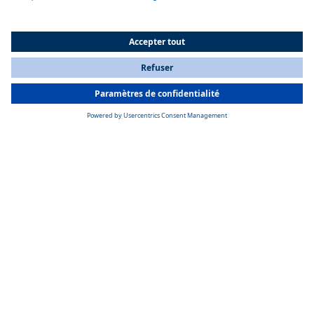
des fiches facilement accessibles, l’installation est rapide et facile.
All Countries
You are currently on our website for
France
. To view your local
information, please visit our website for
America
.
Carburant alternatif
Le Thermo Top Pro 120 / 150 chauffe aussi bien avec du carburant
diesel conventionnel qu’avec du carburant diesel 100 % paraffinique, y
compris des carburants renouvelables tels que le HVO.
Des solutions de chauffage flexibles
Les chauffages à eau sont souvent installés dans le local technique,
peuvent être utilisés de manière flexible et fournissent de la chaleur via
des convecteurs ou des ventilateurs électriques.