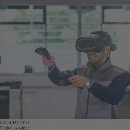
EVOLUZIONI
Digitalizzazione