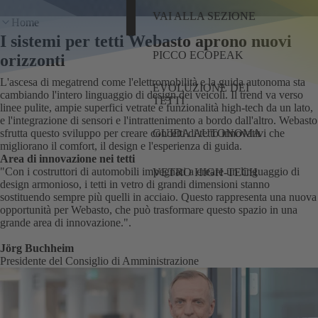
VAI ALLA SEZIONE
Home
I sistemi per tetti Webasto aprono nuovi
PICCO ECOPEAK
orizzonti
L'ascesa di megatrend come l'elettromobilità e la guida autonoma sta
EVOLUZIONE DEI
cambiando l'intero linguaggio di design dei veicoli. Il trend va verso
TETTI
linee pulite, ampie superfici vetrate e funzionalità high-tech da un lato,
e l'integrazione di sensori e l'intrattenimento a bordo dall'altro. Webasto
GUIDA AUTONOMA
sfrutta questo sviluppo per creare concetti di tetto innovativi che
migliorano il comfort, il design e l'esperienza di guida.
Area di innovazione nei tetti
"Con i costruttori di automobili impegnati a creare un linguaggio di
VETRO HIGH-TECH
design armonioso, i tetti in vetro di grandi dimensioni stanno
sostituendo sempre più quelli in acciaio. Questo rappresenta una nuova
opportunità per Webasto, che può trasformare questo spazio in una
grande area di innovazione.".
Jörg Buchheim
Presidente del Consiglio di Amministrazione