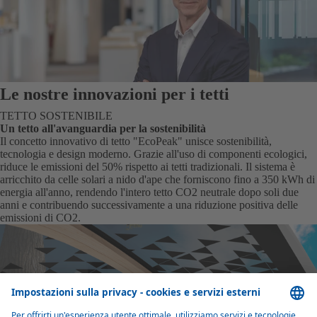
Le nostre innovazioni per i tetti
TETTO SOSTENIBILE
Un tetto all'avanguardia per la sostenibilità
Il concetto innovativo di tetto "EcoPeak" unisce sostenibilità,
tecnologia e design moderno. Grazie all'uso di componenti ecologici,
riduce le emissioni del 50% rispetto ai tetti tradizionali. Il sistema è
arricchito da celle solari a nido d'ape che forniscono fino a 350 kWh di
energia all'anno, rendendo l'intero tetto CO2 neutrale dopo soli due
anni e contribuendo successivamente a una riduzione positiva delle
emissioni di CO2.