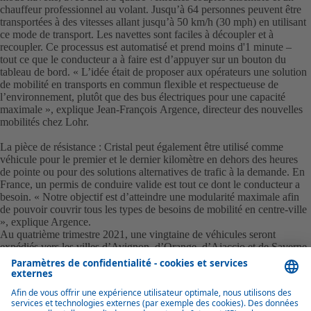
chauffeur professionnel au volant. Jusqu’à 64 personnes peuvent être
transportées à des vitesses allant jusqu’à 50 km/h (30 mph) en utilisant
ce mode de transport. Les navettes sont faciles à découpler et à
recoupler. Ce processus est automatisé et prend moins d'1 minute –
tout ce que le conducteur a à faire est d’appuyer sur un bouton du
tableau de bord. « L’idée était de proposer aux opérateurs une solution
de mobilité en transports en commun flexible et respectueuse de
l’environnement, plutôt que des bus électriques pour une capacité
maximale », explique Jean-François Argence, directeur des nouvelles
mobilités chez Lohr.
La pièce de résistance : Cristal peut également être utilisé comme
véhicule pour le premier et le dernier kilomètre en dehors des heures
de pointe ou pour des solutions alternatives de trafic à la demande. En
France, un permis de conduire valide est tout ce dont le conducteur a
besoin. « Notre objectif est d’atteindre une modularité maximale afin
de pouvoir couvrir tous les types de besoins de mobilité en centre-ville
», explique Argence.
Au quatrième trimestre 2021, une vingtaine de véhicules seront
expédiés vers les villes d’Avignon, d’Orange, d’Ajaccio et de Saverne
et devraient être mis en circulation avant la fin de l’année. Lohr est
également en étroite concertation avec les représentants des
gouvernements locaux en Allemagne, avec la ville de Stralsund, entre
autres.