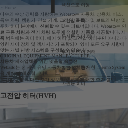
섹션으로 이동
Home
다수의 수상 경력을 자랑하는 Webasto는 자동차, 상용차, 버스,
특수 차량, 캠핑카, 건설 기계, 크레인, 곤돌라 및 보트의 난방 및
고전압 히터
주차 히터 분야에서 신뢰할 수 있는 파트너입니다. Webasto는 연
료 구동 차량과 전기 차량 모두에 적합한 제품을 제공합니다. 제
무시동 워터 히터
품 범위에는 워터 히터, 에어 히터 및 고전압 히터뿐만 아니라 다
양한 제어 장치 및 액세서리가 포함되어 있어 모든 요구 사항에
맞는 개별 난방 시스템을 구성할 수 있습니다.
무시동 에어 히터
ORIGINAL EQUIPMENT MANUFACTURER
자동차 제조업체를 위한 맞춤형 솔루션
Webasto는 전 세계 유명 자동차 제조업체를 위한 Thermo System
통합 열교환기
을 개발 및 제조합니다.
고전압 난방에 대한 추가 정보
파킹 히터에 대한 추가 정보
마린용 히터
고전압 히터(HVH)