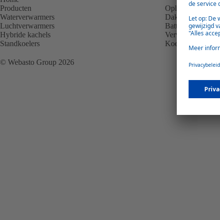
Producten
Oplossingen
Waterverwarmers
Dak
Luchtverwarmers
Batterij
Hybride kachels
Verwarming
Standkoelers
Koeling
© Webasto Group 2026