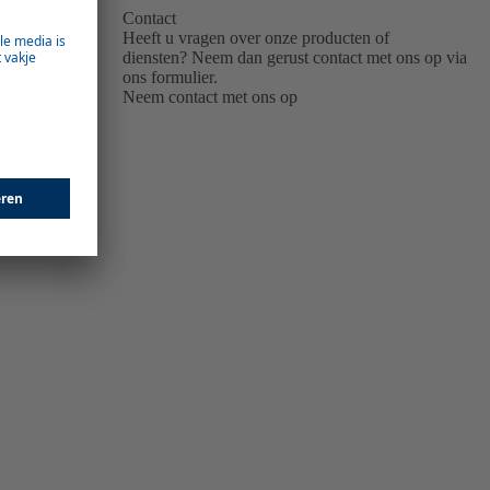
Contact
Heeft u vragen over onze producten of
diensten?
Neem dan gerust contact met ons op via
ons formulier.
Neem contact met ons op
ngen