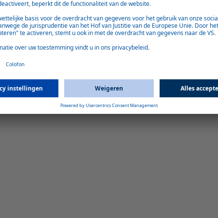
Informatie
De Groep
Verantwoordelijkheid
Carrière
Newsroom
FAQ
Contact
Cookies
Gegevensbescherming
Colofon
AV
Privacy-instelli