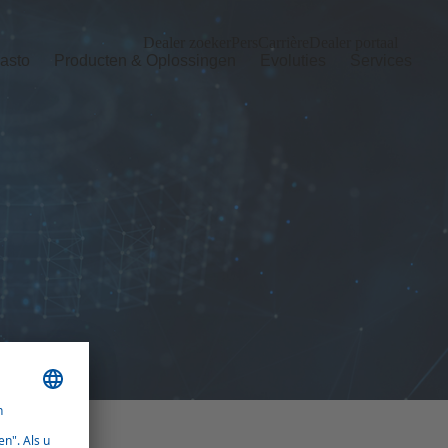
Dealer zoeker
Pers
Carrière
Dealer portaal
asto
Producten & Oplossingen
Evoluties
Services