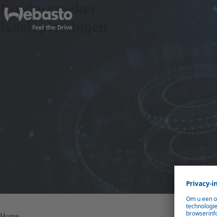
Productzoeker
Koeloplossingen
Home