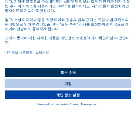
Webasto Standard Battery Pro 40 트랙션 배터리는 모듈식 설계로
최대 18개 연결해 400V/800V·최대 720kWh 구성 가능, 높은 에너
지밀도(약 232Wh/l), 견고한 하우징과 엄격한 안전 검증으로
OEM 및 플릿 통합에 최적화
추가 정보
열 관리 및 인터페이스 제품 목록
electrical Cabin Thermal Management (eCTM)
Webasto eCTM은 전기 상용차를 위한 통합 캐빈 열관리 솔루션
All Countries
으로 고전압 히터(HVH), 에어컨, 콘덴서와 중앙 ECU(Cronus) 연
You are currently on our website for
Korea
. To view your local
동을 통해 연중 최적의 실내온도 유지, 배터리(eBTM) 최적화와
information, please visit our website for
America
.
손쉬운 OEM 통합 및 CAN 제어 옵션을 제공
추가 정보
생산 및 테스트
스탠다드 배터리 시스템은 품질, 안전 및 성능에 대한 최고 요구